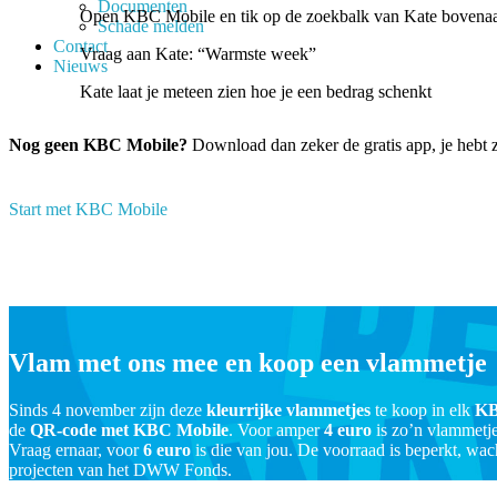
Documenten
Open KBC Mobile en tik op de zoekbalk van Kate bovenaan
Schade melden
Contact
Vraag aan Kate: “Warmste week”
Nieuws
Kate laat je meteen zien hoe je een bedrag schenkt
Nog geen KBC Mobile?
Download dan zeker de gratis app, je hebt 
Start met KBC Mobile
Vlam met ons mee en koop een vlammetje
Sinds 4 november zijn deze
kleurrijke vlammetjes
te koop in elk
KB
de
QR-code met KBC Mobile
. Voor amper
4 euro
is zo’n vlammetje
Vraag ernaar, voor
6 euro
is die van jou. De voorraad is beperkt, wach
projecten van het DWW Fonds.