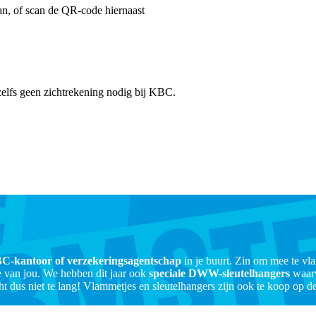
, of scan de QR-code hiernaast
zelfs geen zichtrekening nodig bij KBC.
C-kantoor of verzekeringsagentschap
in je buurt. Zin om mee te v
 van jou.
We hebben dit jaar ook
speciale DWW-sleutelhangers
waarv
t dus niet te lang!
Vlammetjes en sleutelhangers zijn ook te koop op
d