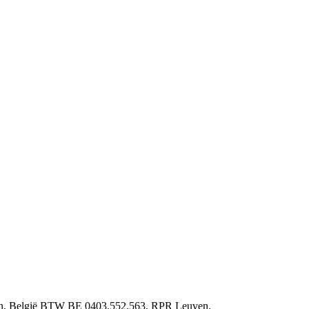
ven, België BTW BE 0403.552.563, RPR Leuven.