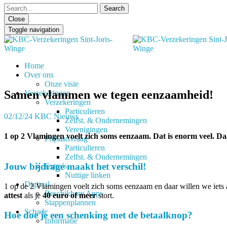
Close
Toggle navigation
Home
Over ons
Onze visie
Samen vlammen we tegen eenzaamheid!
Verzekeringen
Verzekeringen
Particulieren
02/12/24
KBC Nieuws
Zelfst. & Ondernemingen
Verenigingen
1 op 2 Vlamingen voelt zich soms eenzaam. Dat is enorm veel.
Prijsaanvraag
Particulieren
Zelfst. & Ondernemingen
Jouw bijdrage maakt het verschil!
Extra’s
Nuttige linken
Digitaal
1 op de 2 Vlamingen voelt zich soms eenzaam en daar willen we iets
Beschikbare Apps
attest
als je
40 euro of meer
stort.
Stappenplannen
Schade
Hoe doe je een schenking met de betaalknop?
Informatie